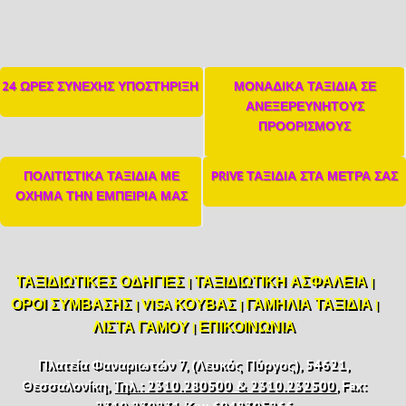
24 ΩΡΕΣ ΣΥΝΕΧΗΣ ΥΠΟΣΤΗΡΙΞΗ
ΜΟΝΑΔΙΚΑ ΤΑΞΙΔΙΑ ΣΕ
ΑΝΕΞΕΡΕΥΝΗΤΟΥΣ
ΠΡΟΟΡΙΣΜΟΥΣ
ΠΟΛΙΤΙΣΤΙΚΑ ΤΑΞΙΔΙΑ ΜΕ
PRIVE ΤΑΞΙΔΙΑ ΣΤΑ ΜΕΤΡΑ ΣΑΣ
ΟΧΗΜΑ ΤΗΝ ΕΜΠΕΙΡΙΑ ΜΑΣ
ΤΑΞΙΔΙΩΤΙΚΈΣ ΟΔΗΓΊΕΣ
ΤΑΞΙΔΙΩΤΙΚΉ ΑΣΦΆΛΕΙΑ
|
|
ΌΡΟΙ ΣΎΜΒΑΣΗΣ
VISA ΚΟΎΒΑΣ
ΓΑΜΉΛΙΑ ΤΑΞΊΔΙΑ
|
|
|
ΛΊΣΤΑ ΓΆΜΟΥ
ΕΠΙΚΟΙΝΩΝΊΑ
|
Πλατεία Φαναριωτών 7, (Λευκός Πύργος), 54621,
Θεσσαλονίκη,
Τηλ.: 2310.280500 & 2310.232500
, Fax: