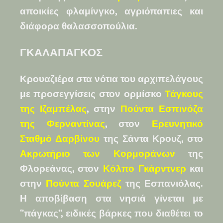
αποικίες φλαμίνγκο, αγριόπαπιες και
διάφορα θαλασσοπούλια.
ΓΚΑΛΑΠΑΓΚΟΣ
Κρουαζιέρα στα νότια του αρχιπελάγους
με προσεγγίσεις στον ορμίσκο
Τάγκους
της Ιζαμπέλας
, στην
Πούντα Εσπινόζα
της Φερναντίνας
, στον
Ερευνητικό
Σταθμό Δαρβίνου
της Σάντα Κρουζ, στο
Ακρωτήριο των Κορμοράνων
της
Φλορεάνας,
στον
Κόλπο Γκάρντνερ
και
στην
Πούντα Σουάρεζ
της Εσπανιόλας.
Η αποβίβαση στα νησιά γίνεται με
‘’πάγκας’’, ειδικές βάρκες που διαθέτει το