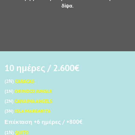
δίψα.
10 ημέρες /
2.600€
(2Ν)
CARACAS
(1N)
ORINOCO JUNGLE
(2N)
CANAIMA ANGELS
(3N)
ISLA MARGARITA
Επέκταση +6 ημέρες / +800€
(1Ν)
QUITO