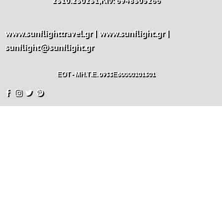
2310.230231,Κιν: 6948305266
www.sunflighttravel.gr | www.sunflight.gr |
sunflight@sunflight.gr
ΕΟΤ - ΜΗ.Τ.Ε. 0933Ε60000201301