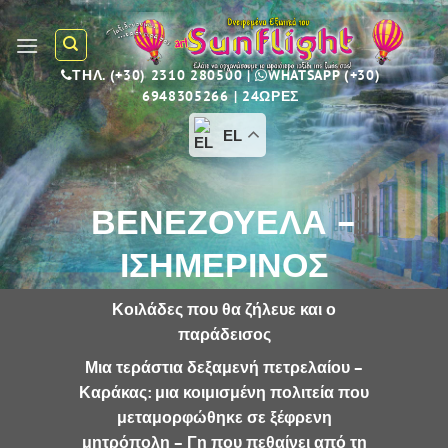
Skip
to
content
ΤΗΛ.
(+30) 2310 280500
|
WHATSAPP
(+30)
6948305266
| 24ΩΡΕΣ
EL
ΒΕΝΕΖΟΥΕΛΑ –
ΙΣΗΜΕΡΙΝΟΣ
Κοιλάδες που θα ζήλευε και ο
παράδεισος
Μια τεράστια δεξαμενή πετρελαίου –
Καράκας: μια κοιμισμένη πολιτεία που
μεταμορφώθηκε σε ξέφρενη
μητρόπολη – Γη που πεθαίνει από τη